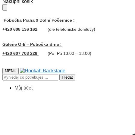
Skip
Skip
Nákupní košík
to
to
navigation
content
Pobočka Praha 9 Dolní Počernice :
+420 608 136 162
(dle telefonické domluvy)
Galerie Orlí – Pobočka Brno:
+420 607 703 228
(Po- Pá 13:00 – 18:00)
MENU
Hledat:
Hledat
Můj účet