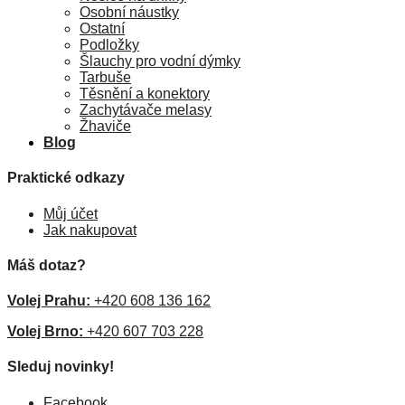
Osobní náustky
Ostatní
Podložky
Šlauchy pro vodní dýmky
Tarbuše
Těsnění a konektory
Zachytávače melasy
Žhaviče
Blog
Praktické odkazy
Můj účet
Jak nakupovat
Máš dotaz?
Volej Prahu:
+420 608 136 162
Volej Brno:
+420 607 703 228
Sleduj novinky!
Facebook