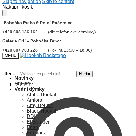
Skip to navigation
Skip to content
Nákupní košík
Pobočka Praha 9 Dolní Počernice :
+420 608 136 162
(dle telefonické domluvy)
Galerie Orlí – Pobočka Brno:
+420 607 703 228
(Po- Pá 13:00 – 18:00)
MENU
Hledat:
Hledat
Novinky
SLEVY
Můj účet
Vodní dýmky
Alpha Hookah
Amfora
Amy Deluxe
Blade Hookah
DDI
El Bomber
Enso
Euphoria