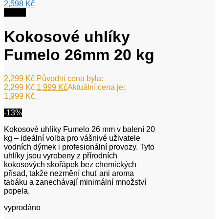
2,598
Kč
Sleva!
Kokosové uhlíky
Fumelo 26mm 20 kg
2,299
Kč
Původní cena byla:
2,299 Kč.
1,999
Kč
Aktuální cena je:
1,999 Kč.
-13%
Kokosové uhlíky Fumelo 26 mm v balení 20
kg – ideální volba pro vášnivé uživatele
vodních dýmek i profesionální provozy. Tyto
uhlíky jsou vyrobeny z přírodních
kokosových skořápek bez chemických
přísad, takže nezmění chuť ani aroma
tabáku a zanechávají minimální množství
popela.
vyprodáno