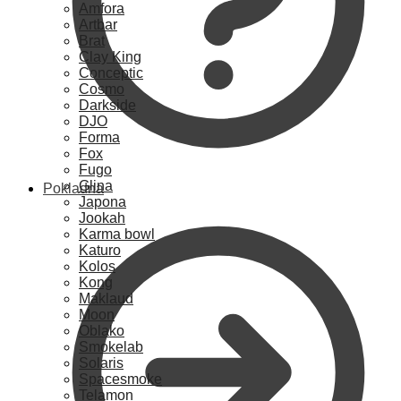
Amfora
Artbar
Brat
Clay King
Conceptic
Cosmo
Darkside
DJO
Forma
Fox
Fugo
Glina
Pokladna
Japona
Jookah
Karma bowl
Katuro
Kolos
Kong
Maklaud
Moon
Oblako
Smokelab
Solaris
Spacesmoke
Telamon