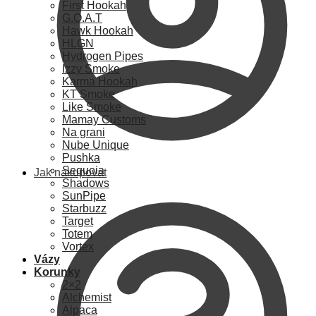
First Hookah
G.O.A.T
Hawk Hookah
HLGN
Hydrogen Pipes
Izzy Smoke
Karma Hookah
KT Smoke
Like Smoke
Mamay Customs
Na grani
Nube Unique
Pushka
Sequoia
Jak nakupovat
Shadows
SunPipe
Starbuzz
Target
Totem
Vortex
Vázy
Korunky
2×2
Alchemist
Alpaca