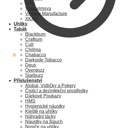
UPG
Voskurimsya
Vintage Manufacture
XKAH
Uhlíky
Tabák
Blackburn
Craftium
Cult
Chillma
Chabacco
0
Kč
0
Darkside Tobacco
Deus
Overdozz
Starbuzz
Příslušenství
Alobal, Vidličky a Pokery
Čistící a dezinfekční prostředky
Dárkové Poukazy
HMS
Hygienické náustky
Kleště na uhlíky
Náhradní tácky
Náustky na šlauch
Nosiče na uhlíky