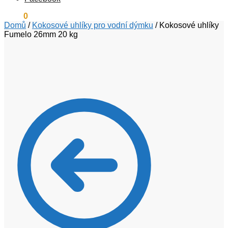
0
Kč
0
Domů
/
Kokosové uhlíky pro vodní dýmku
/
Kokosové uhlíky
Fumelo 26mm 20 kg