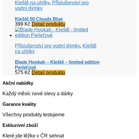
Kleště na uhlíky
,
Příslušenství pro
vodní dýmky
Kleště 50 Clouds Blue
399
Kč
Detail produktu
Příslušenství pro vodní dýmky
,
Kleště
na uhlíky
Blade Hookah – Kleště – limited edition
Perleťové
575
Kč
Detail produktu
Akční nabídky
Každý měsíc nové slevy a dárky
Garance kvality
Všechny produkty testujeme
Exkluzivní zboží
Které jde těžko v ČR sehnat