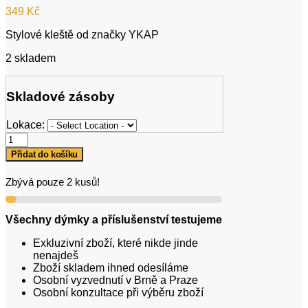
349
Kč
Stylové kleště od značky YKAP
2 skladem
Skladové zásoby
Lokace:
Kleště
YKAP
Přidat do košíku
Arrow
Silver
Zbývá pouze 2 kusů!
množství
Všechny dýmky a příslušenství testujeme
Exkluzivní zboží, které nikde jinde
nenajdeš
Zboží skladem ihned odesíláme
Osobní vyzvednutí v Brně a Praze
Osobní konzultace při výběru zboží