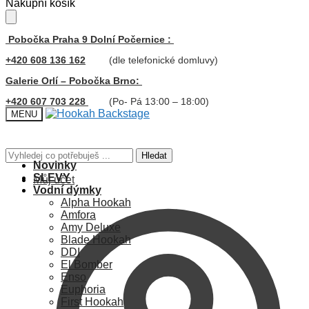
Skip
Skip
Nákupní košík
to
to
navigation
content
Pobočka Praha 9 Dolní Počernice :
+420 608 136 162
(dle telefonické domluvy)
Galerie Orlí – Pobočka Brno:
+420 607 703 228
(Po- Pá 13:00 – 18:00)
MENU
Hledat:
Hledat
Novinky
SLEVY
Můj účet
Vodní dýmky
Alpha Hookah
Amfora
Amy Deluxe
Blade Hookah
DDI
El Bomber
Enso
Euphoria
First Hookah