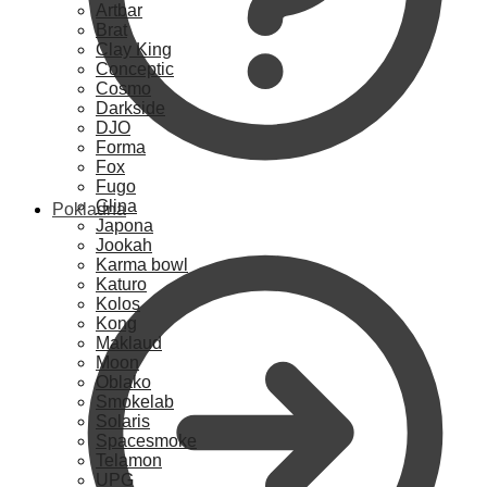
Artbar
Brat
Clay King
Conceptic
Cosmo
Darkside
DJO
Forma
Fox
Fugo
Glina
Pokladna
Japona
Jookah
Karma bowl
Katuro
Kolos
Kong
Maklaud
Moon
Oblako
Smokelab
Solaris
Spacesmoke
Telamon
UPG