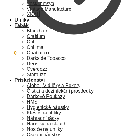
Voskurimsya
Vintage Manufacture
XKAH
Uhlíky
Tabák
Blackburn
Craftium
Cult
Chillma
Chabacco
0
Kč
0
Darkside Tobacco
Deus
Overdozz
Starbuzz
Příslušenství
Alobal, Vidličky a Pokery
Čistící a dezinfekční prostředky
Dárkové Poukazy
HMS
Hygienické náustky
Kleště na uhlíky
Náhradní tácky
Náustky na šlauch
Nosiče na uhlíky
Osobní náustky