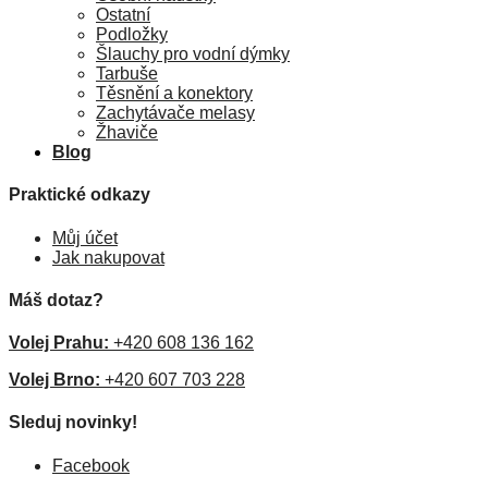
Ostatní
Podložky
Šlauchy pro vodní dýmky
Tarbuše
Těsnění a konektory
Zachytávače melasy
Žhaviče
Blog
Praktické odkazy
Můj účet
Jak nakupovat
Máš dotaz?
Volej Prahu:
+420 608 136 162
Volej Brno:
+420 607 703 228
Sleduj novinky!
Facebook