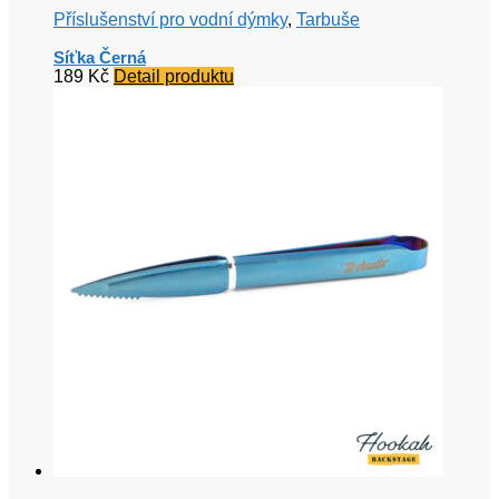
Příslušenství pro vodní dýmky
,
Tarbuše
Síťka Černá
189
Kč
Detail produktu