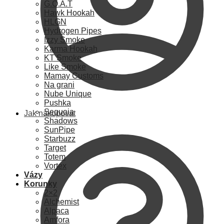
G.O.A.T
Hawk Hookah
HLGN
Hydrogen Pipes
Izzy Smoke
Karma Hookah
KT Smoke
Like Smoke
Mamay Customs
Na grani
Nube Unique
Pushka
Sequoia
Jak nakupovat
Shadows
SunPipe
Starbuzz
Target
Totem
Vortex
Vázy
Korunky
2×2
Alchemist
Alpaca
Amfora