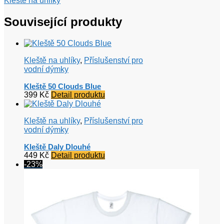
Kleště na uhlíky
Související produkty
Kleště na uhlíky
,
Příslušenství pro
vodní dýmky
Kleště 50 Clouds Blue
399
Kč
Detail produktu
Kleště na uhlíky
,
Příslušenství pro
vodní dýmky
Kleště Daly Dlouhé
449
Kč
Detail produktu
-23%