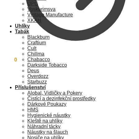
UPG
Voskurimsya
Vintage Manufacture
XKAH
Uhlíky
Tabák
Blackburn
Craftium
Cult
Chillma
Chabacco
0
Kč
0
Darkside Tobacco
Deus
Overdozz
Starbuzz
Příslušenství
Alobal, Vidličky a Pokery
Čistící a dezinfekční prostředky
Dárkové Poukazy
HMS
Hygienické náustky
Kleště na uhlíky
Náhradní tácky
Náustky na šlauch
Nosiče na uhlíky