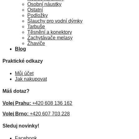
Osobní náustky
Ostatní
Podložky
Šlauchy pro vodní dýmky
Tarbuše
Těsnění a konektory
Zachytávače melasy
Žhaviče
Blog
Praktické odkazy
Můj účet
Jak nakupovat
Máš dotaz?
Volej Prahu:
+420 608 136 162
Volej Brno:
+420 607 703 228
Sleduj novinky!
Facebook