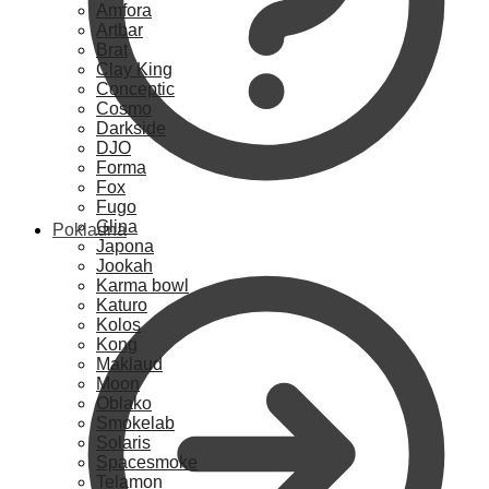
Amfora
Artbar
Brat
Clay King
Conceptic
Cosmo
Darkside
DJO
Forma
Fox
Fugo
Glina
Pokladna
Japona
Jookah
Karma bowl
Katuro
Kolos
Kong
Maklaud
Moon
Oblako
Smokelab
Solaris
Spacesmoke
Telamon