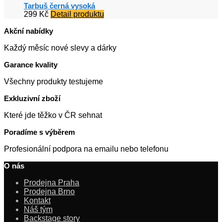
Tarbuš černá vysoká
299
Kč
Detail produktu
Akční nabídky
Každý měsíc nové slevy a dárky
Garance kvality
Všechny produkty testujeme
Exkluzivní zboží
Které jde těžko v ČR sehnat
Poradíme s výběrem
Profesionální podpora na emailu nebo telefonu
O nás
Prodejna Praha
Prodejna Brno
Kontakt
Náš tým
Backstage story