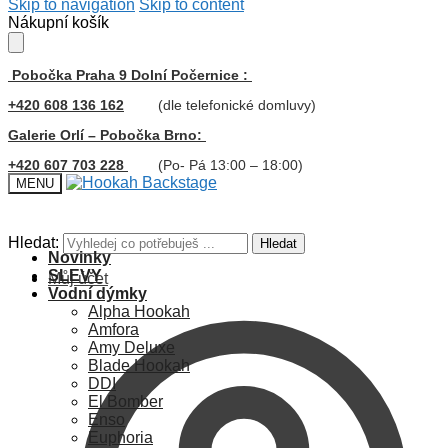
Skip to navigation
Skip to content
Nákupní košík
Pobočka Praha 9 Dolní Počernice :
+420 608 136 162
(dle telefonické domluvy)
Galerie Orlí – Pobočka Brno:
+420 607 703 228
(Po- Pá 13:00 – 18:00)
MENU
Hledat:
Hledat
Novinky
SLEVY
Můj účet
Vodní dýmky
Alpha Hookah
Amfora
Amy Deluxe
Blade Hookah
DDI
El Bomber
Enso
Euphoria