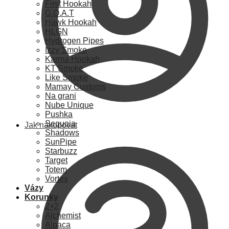
First Hookah
G.O.A.T
Hawk Hookah
HLGN
Hydrogen Pipes
Izzy Smoke
Karma Hookah
KT Smoke
Like Smoke
Mamay Customs
Na grani
Nube Unique
Pushka
Sequoia
Jak nakupovat
Shadows
SunPipe
Starbuzz
Target
Totem
Vortex
Vázy
Korunky
2×2
Alchemist
Alpaca