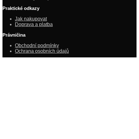
Praktické odkazy
Jak nakupovat
Doprava a platba
Právničina
Obchodní podmínky
Ochrana osobních údajů
Novinky z Backstage
© HOOKAH BACKSTAGE 2020
Exkluzivní zboží ze zákulisí
Používáme cookies, abychom vám poskytli nejlepší online
zážitek.
Více informací o tom, které soubory cookies používáme,
nebo jejich vypnutí najdete v
.
nastavení