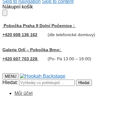
Skip to navigation
Skip to content
Nákupní košík
Pobočka Praha 9 Dolní Počernice :
+420 608 136 162
(dle telefonické domluvy)
Galerie Orlí – Pobočka Brno:
+420 607 703 228
(Po- Pá 13:00 – 18:00)
MENU
Hledat:
Hledat
Můj účet