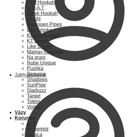
First Hookah
G.O.A.T
Hawk Hookah
HLGN
Hydrogen Pipes
Izzy Smoke
Karma Hookah
KT Smoke
Like Smoke
Mamay Customs
Na grani
Nube Unique
Pushka
Sequoia
Jak nakupovat
Shadows
SunPipe
Starbuzz
Target
Totem
Vortex
Vázy
Korunky
2×2
Alchemist
Alpaca