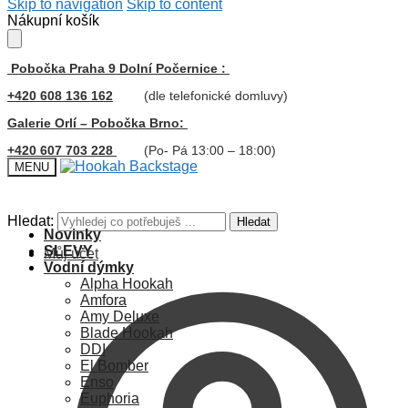
Skip to navigation
Skip to content
Nákupní košík
Pobočka Praha 9 Dolní Počernice :
+420 608 136 162
(dle telefonické domluvy)
Galerie Orlí – Pobočka Brno:
+420 607 703 228
(Po- Pá 13:00 – 18:00)
MENU
Hledat:
Hledat
Novinky
SLEVY
Můj účet
Vodní dýmky
Alpha Hookah
Amfora
Amy Deluxe
Blade Hookah
DDI
El Bomber
Enso
Euphoria