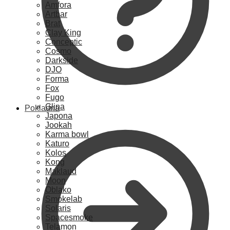
Amfora
Artbar
Brat
Clay King
Conceptic
Cosmo
Darkside
DJO
Forma
Fox
Fugo
Glina
Pokladna
Japona
Jookah
Karma bowl
Katuro
Kolos
Kong
Maklaud
Moon
Oblako
Smokelab
Solaris
Spacesmoke
Telamon