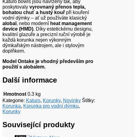
Katuro bowls jsou navrženy tak, aby
poskytovaly
vyrovnaný přenos tepla,
bohatou chuť a hustý kouř
při kouření
vodní dýmky – ať už používáte klasický
alobal
, nebo moderní
heat management
device (HMD)
. Díky estetickému designu,
kvalitní glazuře a precizní ruční výrobě je
každá korunka nejen výkonným
dýmkařským nástrojem, ale i stylovým
doplňkem.
Model Ontake je vhodný především pro
použití s alobalem.
Další informace
Hmotnost
0.3 kg
Kategorie:
Katuro
,
Korunky
,
Novinky
Štítky:
Korunka
,
Korunka pro vodní dýmku
,
Korunky
Související produkty