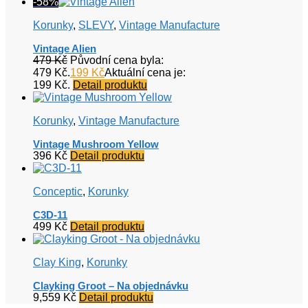
-58%
Korunky
,
SLEVY
,
Vintage Manufacture
Vintage Alien
479
Kč
Původní cena byla:
479 Kč.
199
Kč
Aktuální cena je:
199 Kč.
Detail produktu
Korunky
,
Vintage Manufacture
Vintage Mushroom Yellow
396
Kč
Detail produktu
Conceptic
,
Korunky
C3D-11
499
Kč
Detail produktu
Clay King
,
Korunky
Clayking Groot – Na objednávku
9,559
Kč
Detail produktu