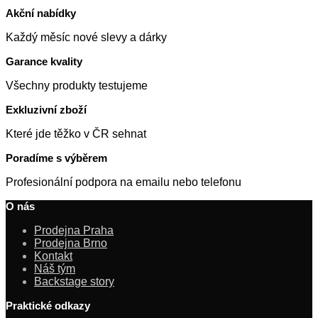
Akční nabídky
Každý měsíc nové slevy a dárky
Garance kvality
Všechny produkty testujeme
Exkluzivní zboží
Které jde těžko v ČR sehnat
Poradíme s výběrem
Profesionální podpora na emailu nebo telefonu
O nás
Prodejna Praha
Prodejna Brno
Kontakt
Náš tým
Backstage story
Praktické odkazy