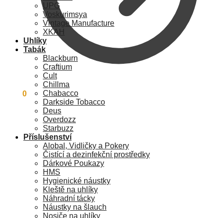
UPG
Voskurimsya
Vintage Manufacture
XKAH
Uhlíky
Tabák
Blackburn
Craftium
Cult
Chillma
Chabacco
0
Kč
0
Darkside Tobacco
Deus
Overdozz
Starbuzz
Příslušenství
Alobal, Vidličky a Pokery
Čistící a dezinfekční prostředky
Dárkové Poukazy
HMS
Hygienické náustky
Kleště na uhlíky
Náhradní tácky
Náustky na šlauch
Nosiče na uhlíky