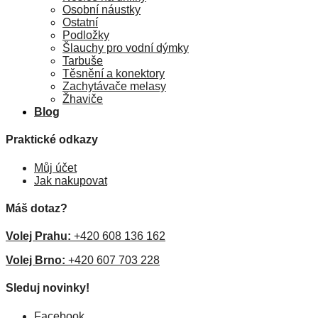
Osobní náustky
Ostatní
Podložky
Šlauchy pro vodní dýmky
Tarbuše
Těsnění a konektory
Zachytávače melasy
Žhaviče
Blog
Praktické odkazy
Můj účet
Jak nakupovat
Máš dotaz?
Volej Prahu:
+420 608 136 162
Volej Brno:
+420 607 703 228
Sleduj novinky!
Facebook