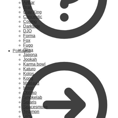
Artbar
Brat
Clay King
Conceptic
Cosmo
Darkside
DJO
Forma
Fox
Fugo
Glina
Pokladna
Japona
Jookah
Karma bowl
Katuro
Kolos
Kong
Maklaud
Moon
Oblako
Smokelab
Solaris
Spacesmoke
Telamon
UPG