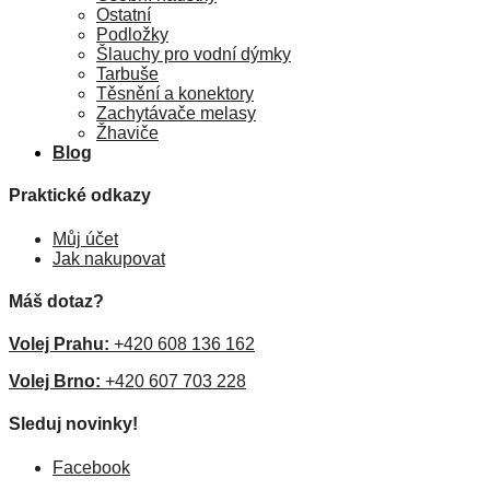
Ostatní
Podložky
Šlauchy pro vodní dýmky
Tarbuše
Těsnění a konektory
Zachytávače melasy
Žhaviče
Blog
Praktické odkazy
Můj účet
Jak nakupovat
Máš dotaz?
Volej Prahu:
+420 608 136 162
Volej Brno:
+420 607 703 228
Sleduj novinky!
Facebook