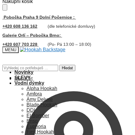
Skip
Skip
Nákupní košík
to
to
navigation
content
Pobočka Praha 9 Dolní Počernice :
+420 608 136 162
(dle telefonické domluvy)
Galerie Orlí – Pobočka Brno:
+420 607 703 228
(Po- Pá 13:00 – 18:00)
MENU
Hledat:
Hledat
Novinky
SLEVY
Můj účet
Vodní dýmky
Alpha Hookah
Amfora
Amy Deluxe
Blade Hookah
DDI
El Bomber
Enso
Euphoria
First Hookah