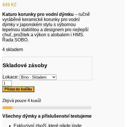
449
Kč
Katuro korunky pro vodní dýmku
– ručně
vyráběné keramické korunky pro vodní
dýmky v japonském stylu s výbornou
tepelnou stabilitou a designem pro nejlepší
chuť, prožitek a výkon s alobalem i HMS.
Řada SOBO.
4 skladem
Skladové zásoby
Lokace:
Katuro
Fuji
Přidat do košíku
Capricorn
množství
Zbývá pouze 4 kusů!
Všechny dýmky a příslušenství testujeme
Exkluzivní zboží, které nikde jinde