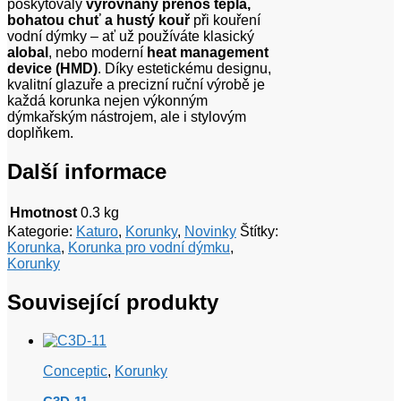
poskytovaly
vyrovnaný přenos tepla,
bohatou chuť a hustý kouř
při kouření
vodní dýmky – ať už používáte klasický
alobal
, nebo moderní
heat management
device (HMD)
. Díky estetickému designu,
kvalitní glazuře a precizní ruční výrobě je
každá korunka nejen výkonným
dýmkařským nástrojem, ale i stylovým
doplňkem.
Další informace
Hmotnost
0.3 kg
Kategorie:
Katuro
,
Korunky
,
Novinky
Štítky:
Korunka
,
Korunka pro vodní dýmku
,
Korunky
Související produkty
Conceptic
,
Korunky