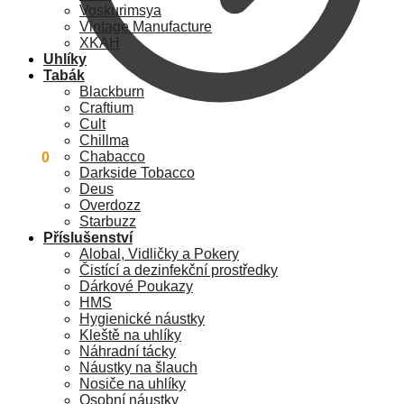
Voskurimsya
Vintage Manufacture
XKAH
Uhlíky
Tabák
Blackburn
Craftium
Cult
Chillma
Chabacco
0
Kč
0
Darkside Tobacco
Deus
Overdozz
Starbuzz
Příslušenství
Alobal, Vidličky a Pokery
Čistící a dezinfekční prostředky
Dárkové Poukazy
HMS
Hygienické náustky
Kleště na uhlíky
Náhradní tácky
Náustky na šlauch
Nosiče na uhlíky
Osobní náustky