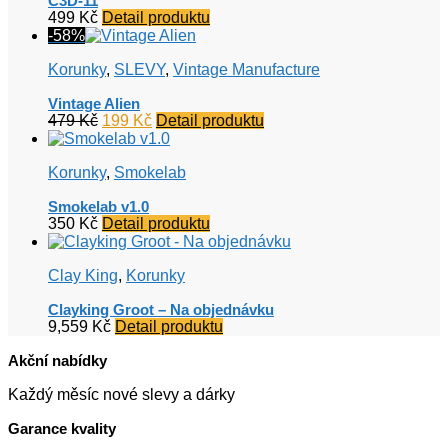
C3D-11
499
Kč
Detail produktu
-58%
Korunky
,
SLEVY
,
Vintage Manufacture
Vintage Alien
Původní
Aktuální
479
Kč
199
Kč
Detail produktu
cena
cena
byla:
je:
Korunky
,
Smokelab
479 Kč.
199 Kč.
Smokelab v1.0
350
Kč
Detail produktu
Clay King
,
Korunky
Clayking Groot – Na objednávku
9,559
Kč
Detail produktu
Akční nabídky
Každý měsíc nové slevy a dárky
Garance kvality