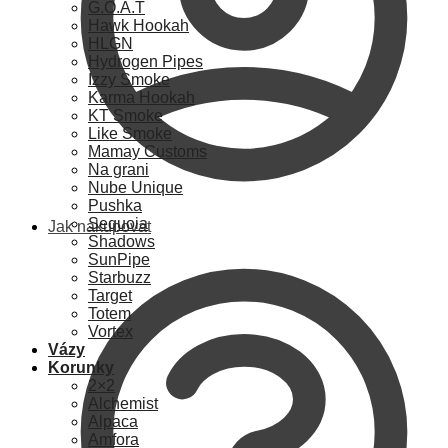
G.O.A.T
Hawk Hookah
HLGN
Hydrogen Pipes
Izzy Smoke
Karma Hookah
KT Smoke
Like Smoke
Mamay Customs
Na grani
Nube Unique
Pushka
Sequoia
Jak nakupovat
Shadows
SunPipe
Starbuzz
Target
Totem
Vortex
Vázy
Korunky
2×2
Alchemist
Alpaca
Amfora