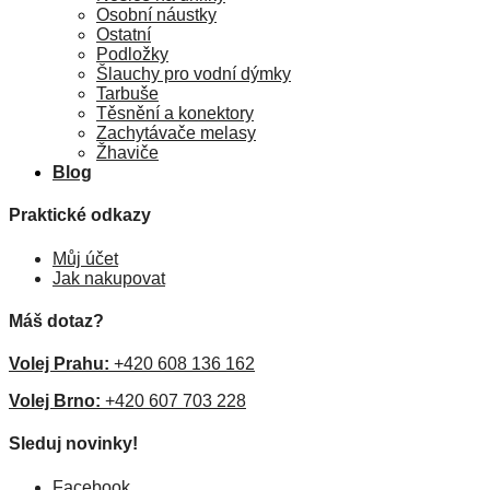
Osobní náustky
Ostatní
Podložky
Šlauchy pro vodní dýmky
Tarbuše
Těsnění a konektory
Zachytávače melasy
Žhaviče
Blog
Praktické odkazy
Můj účet
Jak nakupovat
Máš dotaz?
Volej Prahu:
+420 608 136 162
Volej Brno:
+420 607 703 228
Sleduj novinky!
Facebook