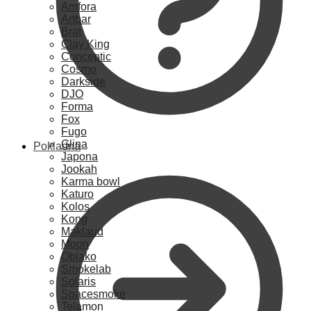
Amfora
Artbar
Brat
Clay King
Conceptic
Cosmo
Darkside
DJO
Forma
Fox
Fugo
Glina
Pokladna
Japona
Jookah
Karma bowl
Katuro
Kolos
Kong
Maklaud
Moon
Oblako
Smokelab
Solaris
Spacesmoke
Telamon