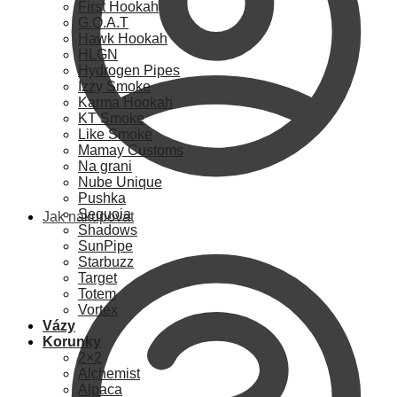
First Hookah
G.O.A.T
Hawk Hookah
HLGN
Hydrogen Pipes
Izzy Smoke
Karma Hookah
KT Smoke
Like Smoke
Mamay Customs
Na grani
Nube Unique
Pushka
Sequoia
Jak nakupovat
Shadows
SunPipe
Starbuzz
Target
Totem
Vortex
Vázy
Korunky
2×2
Alchemist
Alpaca