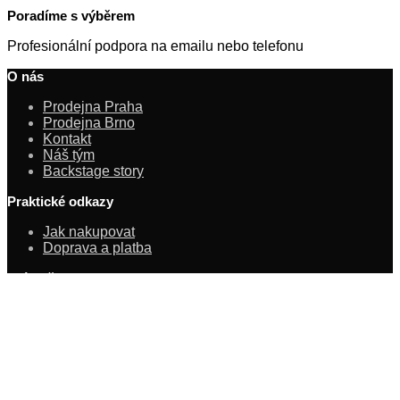
Poradíme s výběrem
Profesionální podpora na emailu nebo telefonu
O nás
Prodejna Praha
Prodejna Brno
Kontakt
Náš tým
Backstage story
Praktické odkazy
Jak nakupovat
Doprava a platba
Právničina
Obchodní podmínky
Ochrana osobních údajů
Novinky z Backstage