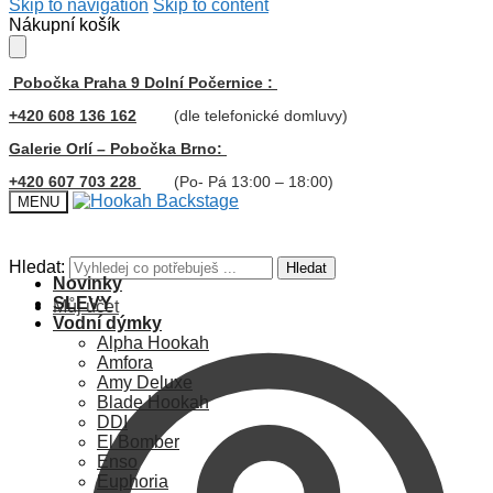
Skip to navigation
Skip to content
Nákupní košík
Pobočka Praha 9 Dolní Počernice :
+420 608 136 162
(dle telefonické domluvy)
Galerie Orlí – Pobočka Brno:
+420 607 703 228
(Po- Pá 13:00 – 18:00)
MENU
Hledat:
Hledat
Novinky
SLEVY
Můj účet
Vodní dýmky
Alpha Hookah
Amfora
Amy Deluxe
Blade Hookah
DDI
El Bomber
Enso
Euphoria