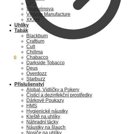
UPG
Voskurimsya
Vintage Manufacture
XKAH
Uhlíky
Tabák
Blackburn
Craftium
Cult
Chillma
Chabacco
0
Kč
0
Darkside Tobacco
Deus
Overdozz
Starbuzz
Příslušenství
Alobal, Vidličky a Pokery
Čistící a dezinfekční prostředky
Dárkové Poukazy
HMS
Hygienické náustky
Kleště na uhlíky
Náhradní tácky
Náustky na šlauch
Nosiče na uhlíky