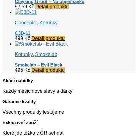
Clayking Groot – Na objednávku
9,559
Kč
Detail produktu
Conceptic
,
Korunky
C3D-11
499
Kč
Detail produktu
Korunky
,
Smokelab
Smokelab – Evil Black
495
Kč
Detail produktu
Akční nabídky
Každý měsíc nové slevy a dárky
Garance kvality
Všechny produkty testujeme
Exkluzivní zboží
Které jde těžko v ČR sehnat