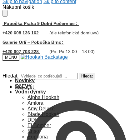
Skip to navigation
Skip to content
Nákupní košík
Pobočka Praha 9 Dolní Počernice :
+420 608 136 162
(dle telefonické domluvy)
Galerie Orlí – Pobočka Brno:
+420 607 703 228
(Po- Pá 13:00 – 18:00)
MENU
Hledat:
Hledat
Novinky
SLEVY
Můj účet
Vodní dýmky
Alpha Hookah
Amfora
Amy Deluxe
Blade Hookah
DDI
El Bomber
Enso
Euphoria