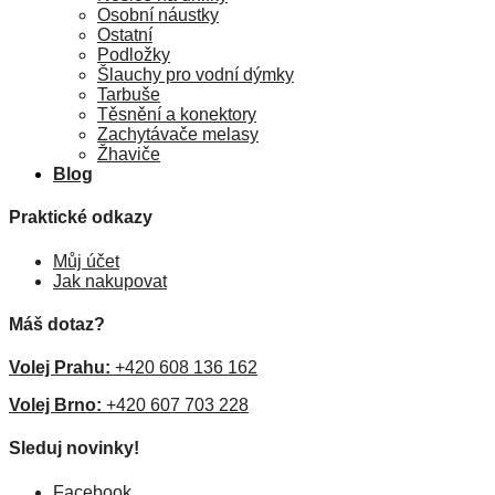
Osobní náustky
Ostatní
Podložky
Šlauchy pro vodní dýmky
Tarbuše
Těsnění a konektory
Zachytávače melasy
Žhaviče
Blog
Praktické odkazy
Můj účet
Jak nakupovat
Máš dotaz?
Volej Prahu:
+420 608 136 162
Volej Brno:
+420 607 703 228
Sleduj novinky!
Facebook