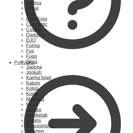
Amfora
Artbar
Brat
Clay King
Conceptic
Cosmo
Darkside
DJO
Forma
Fox
Fugo
Glina
Pokladna
Japona
Jookah
Karma bowl
Katuro
Kolos
Kong
Maklaud
Moon
Oblako
Smokelab
Solaris
Spacesmoke
Telamon