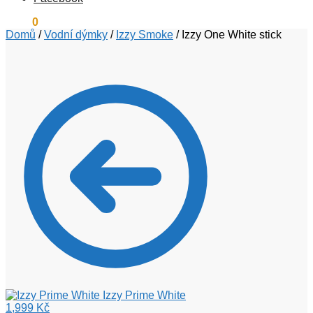
0
Kč
0
Domů
/
Vodní dýmky
/
Izzy Smoke
/
Izzy One White stick
Izzy Prime White
1,999
Kč