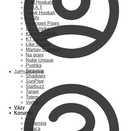
First Hookah
G.O.A.T
Hawk Hookah
HLGN
Hydrogen Pipes
Izzy Smoke
Karma Hookah
KT Smoke
Like Smoke
Mamay Customs
Na grani
Nube Unique
Pushka
Sequoia
Jak nakupovat
Shadows
SunPipe
Starbuzz
Target
Totem
Vortex
Vázy
Korunky
2×2
Alchemist
Alpaca