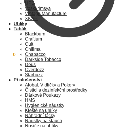
UPG
Voskurimsya
Vintage Manufacture
XKAH
Uhlíky
Tabák
Blackburn
Craftium
Cult
Chillma
Chabacco
0
Kč
0
Darkside Tobacco
Deus
Overdozz
Starbuzz
Příslušenství
Alobal, Vidličky a Pokery
Čistící a dezinfekční prostředky
Dárkové Poukazy
HMS
Hygienické náustky
Kleště na uhlíky
Náhradní tácky
Náustky na šlauch
Nosiče na uhlíky