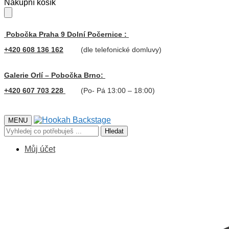
Skip
Skip
Nákupní košík
to
to
navigation
content
Pobočka Praha 9 Dolní Počernice :
+420 608 136 162
(dle telefonické domluvy)
Galerie Orlí – Pobočka Brno:
+420 607 703 228
(Po- Pá 13:00 – 18:00)
MENU
Hledat:
Hledat
Můj účet