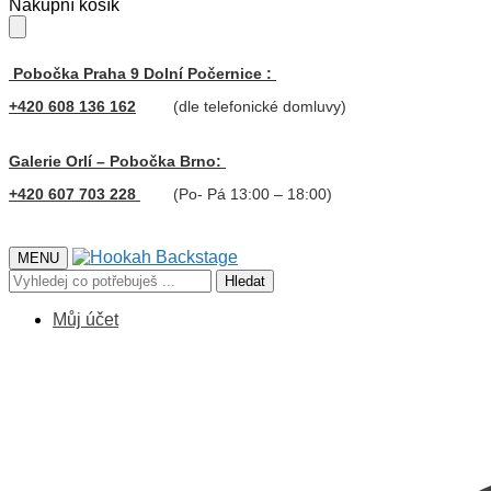
Skip
Skip
Nákupní košík
to
to
navigation
content
Pobočka Praha 9 Dolní Počernice :
+420 608 136 162
(dle telefonické domluvy)
Galerie Orlí – Pobočka Brno:
+420 607 703 228
(Po- Pá 13:00 – 18:00)
MENU
Hledat:
Hledat
Můj účet