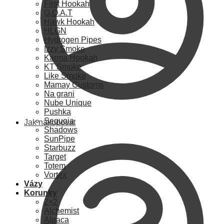
First Hookah
G.O.A.T
Hawk Hookah
HLGN
Hydrogen Pipes
Izzy Smoke
Karma Hookah
KT Smoke
Like Smoke
Mamay Customs
Na grani
Nube Unique
Pushka
Sequoia
Jak nakupovat
Shadows
SunPipe
Starbuzz
Target
Totem
Vortex
Vázy
Korunky
2×2
Alchemist
Alpaca