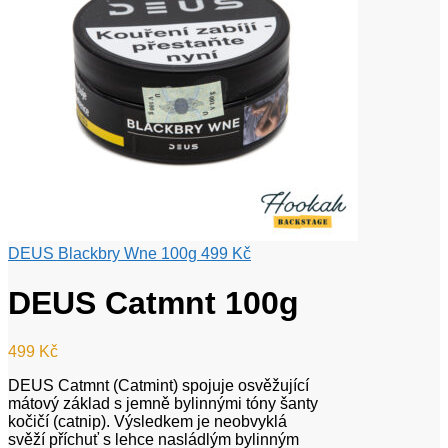
DEUS Blackbry Wne 100g
499
Kč
DEUS Catmnt 100g
499
Kč
DEUS Catmnt (Catmint) spojuje osvěžující
mátový základ s jemně bylinnými tóny šanty
kočičí (catnip). Výsledkem je neobvyklá
svěží příchuť s lehce nasládlým bylinným