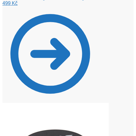
499
Kč