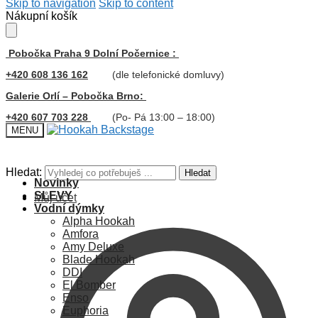
Skip to navigation
Skip to content
Nákupní košík
Pobočka Praha 9 Dolní Počernice :
+420 608 136 162
(dle telefonické domluvy)
Galerie Orlí – Pobočka Brno:
+420 607 703 228
(Po- Pá 13:00 – 18:00)
MENU
Hledat:
Hledat
Novinky
SLEVY
Můj účet
Vodní dýmky
Alpha Hookah
Amfora
Amy Deluxe
Blade Hookah
DDI
El Bomber
Enso
Euphoria