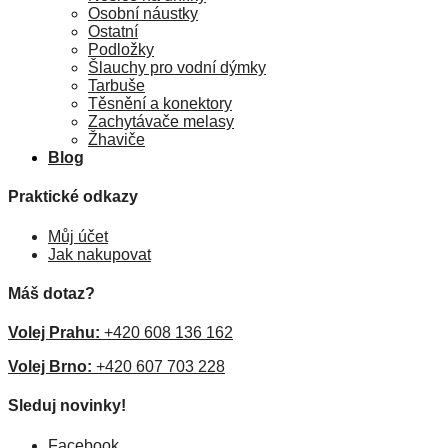
Osobní náustky
Ostatní
Podložky
Šlauchy pro vodní dýmky
Tarbuše
Těsnění a konektory
Zachytávače melasy
Žhaviče
Blog
Praktické odkazy
Můj účet
Jak nakupovat
Máš dotaz?
Volej Prahu:
+420 608 136 162
Volej Brno:
+420 607 703 228
Sleduj novinky!
Facebook