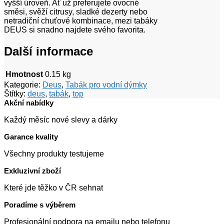
vyšší úroveň. Ať už preferujete ovocné
směsi, svěží citrusy, sladké dezerty nebo
netradiční chuťové kombinace, mezi tabáky
DEUS si snadno najdete svého favorita.
Další informace
Hmotnost
0.15 kg
Kategorie:
Deus
,
Tabák pro vodní dýmky
Štítky:
deus
,
tabák
,
top
Akční nabídky
Každý měsíc nové slevy a dárky
Garance kvality
Všechny produkty testujeme
Exkluzivní zboží
Které jde těžko v ČR sehnat
Poradíme s výběrem
Profesionální podpora na emailu nebo telefonu