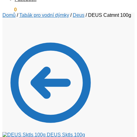
0
Kč
0
Domů
/
Tabák pro vodní dýmky
/
Deus
/
DEUS Catmnt 100g
DEUS Sktls 100g