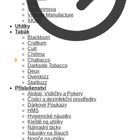
UPG
Voskurimsya
Vintage Manufacture
XKAH
Uhlíky
Tabák
Blackburn
Craftium
Cult
Chillma
Chabacco
0
Kč
0
Darkside Tobacco
Deus
Overdozz
Starbuzz
Příslušenství
Alobal, Vidličky a Pokery
Čistící a dezinfekční prostředky
Dárkové Poukazy
HMS
Hygienické náustky
Kleště na uhlíky
Náhradní tácky
Náustky na šlauch
Nosiče na uhlíky