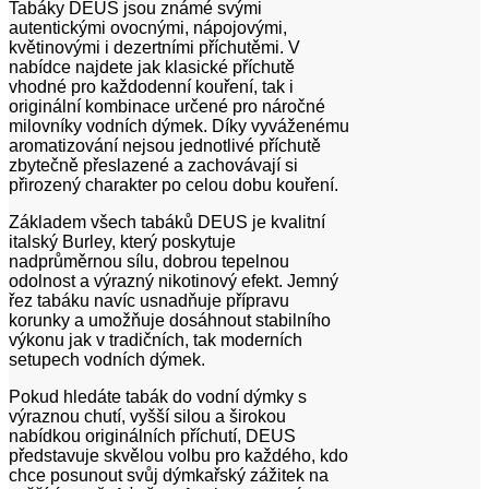
Tabáky DEUS jsou známé svými
autentickými ovocnými, nápojovými,
květinovými i dezertními příchutěmi. V
nabídce najdete jak klasické příchutě
vhodné pro každodenní kouření, tak i
originální kombinace určené pro náročné
milovníky vodních dýmek. Díky vyváženému
aromatizování nejsou jednotlivé příchutě
zbytečně přeslazené a zachovávají si
přirozený charakter po celou dobu kouření.
Základem všech tabáků DEUS je kvalitní
italský Burley, který poskytuje
nadprůměrnou sílu, dobrou tepelnou
odolnost a výrazný nikotinový efekt. Jemný
řez tabáku navíc usnadňuje přípravu
korunky a umožňuje dosáhnout stabilního
výkonu jak v tradičních, tak moderních
setupech vodních dýmek.
Pokud hledáte tabák do vodní dýmky s
výraznou chutí, vyšší silou a širokou
nabídkou originálních příchutí, DEUS
představuje skvělou volbu pro každého, kdo
chce posunout svůj dýmkařský zážitek na