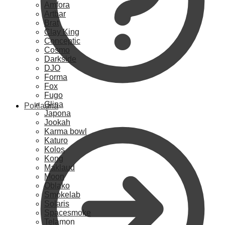
Amfora
Artbar
Brat
Clay King
Conceptic
Cosmo
Darkside
DJO
Forma
Fox
Fugo
Glina
Pokladna
Japona
Jookah
Karma bowl
Katuro
Kolos
Kong
Maklaud
Moon
Oblako
Smokelab
Solaris
Spacesmoke
Telamon