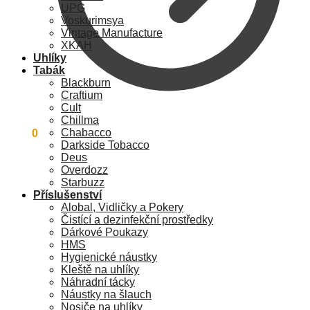
UPG
Voskurimsya
Vintage Manufacture
XKAH
Uhlíky
Tabák
Blackburn
Craftium
Cult
Chillma
Chabacco
0
Kč
0
Darkside Tobacco
Deus
Overdozz
Starbuzz
Příslušenství
Alobal, Vidličky a Pokery
Čistící a dezinfekční prostředky
Dárkové Poukazy
HMS
Hygienické náustky
Kleště na uhlíky
Náhradní tácky
Náustky na šlauch
Nosiče na uhlíky