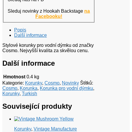
Sleduj novinky z Hookah Backstage
na
Facebooku!
Popis
Další informace
Stylové korunky pro vodní dýmku od značky
Cosmo. Nejvyšší kvalita za skvělou cenu.
Další informace
Hmotnost
0.4 kg
Kategorie:
Korunky
,
Cosmo
,
Novinky
Štítků:
Cosmo
,
Korunka
,
Korunka pro vodní dýmku
,
Korunky
,
Turkish
Související produkty
Korunky
,
Vintage Manufacture