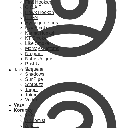
First Hookah
G.O.A.T
Hawk Hookah
HLGN
Hydrogen Pipes
Izzy Smoke
Karma Hookah
KT Smoke
Like Smoke
Mamay Customs
Na grani
Nube Unique
Pushka
Sequoia
Jak nakupovat
Shadows
SunPipe
Starbuzz
Target
Totem
Vortex
Vázy
Korunky
2×2
Alchemist
Alpaca