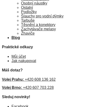
Osobní náustky
Ostatní
Podložky
Šlauchy pro vodní dýmky
Tarbuše
Těsnění a konektory
Zachytávače melasy
Žhaviče
Blog
Praktické odkazy
Můj účet
Jak nakupovat
Máš dotaz?
Volej Prahu:
+420 608 136 162
Volej Brno:
+420 607 703 228
Sleduj novinky!
Facebook