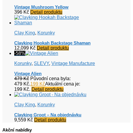
Vintage Mushroom Yellow
396
Kč
Detail produktu
Clay King
,
Korunky
Clayking Hookah Backstage Shaman
12,099
Kč
Detail produktu
-58%
Korunky
,
SLEVY
,
Vintage Manufacture
Vintage Alien
479
Kč
Původní cena byla:
479 Kč.
199
Kč
Aktuální cena je:
199 Kč.
Detail produktu
Clay King
,
Korunky
Clayking Groot – Na objednávku
9,559
Kč
Detail produktu
Akční nabídky