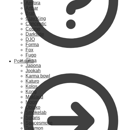
Amfora
Artbar
Brat
Clay King
Conceptic
Cosmo
Darkside
DJO
Forma
Fox
Fugo
Glina
Pokladna
Japona
Jookah
Karma bowl
Katuro
Kolos
Kong
Maklaud
Moon
Oblako
Smokelab
Solaris
Spacesmoke
Telamon