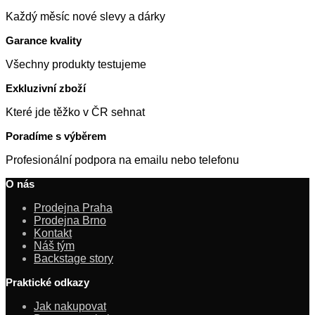
Každý měsíc nové slevy a dárky
Garance kvality
Všechny produkty testujeme
Exkluzivní zboží
Které jde těžko v ČR sehnat
Poradíme s výběrem
Profesionální podpora na emailu nebo telefonu
O nás
Prodejna Praha
Prodejna Brno
Kontakt
Náš tým
Backstage story
Praktické odkazy
Jak nakupovat