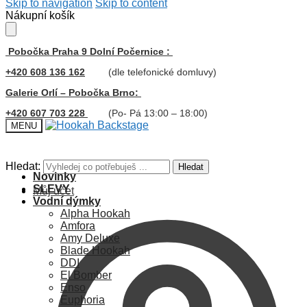
Skip to navigation
Skip to content
Nákupní košík
Pobočka Praha 9 Dolní Počernice :
+420 608 136 162
(dle telefonické domluvy)
Galerie Orlí – Pobočka Brno:
+420 607 703 228
(Po- Pá 13:00 – 18:00)
MENU
Hledat:
Hledat
Novinky
SLEVY
Můj účet
Vodní dýmky
Alpha Hookah
Amfora
Amy Deluxe
Blade Hookah
DDI
El Bomber
Enso
Euphoria