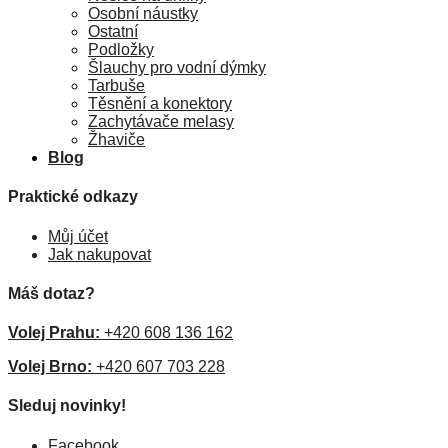
Osobní náustky
Ostatní
Podložky
Šlauchy pro vodní dýmky
Tarbuše
Těsnění a konektory
Zachytávače melasy
Žhaviče
Blog
Praktické odkazy
Můj účet
Jak nakupovat
Máš dotaz?
Volej Prahu:
+420 608 136 162
Volej Brno:
+420 607 703 228
Sleduj novinky!
Facebook