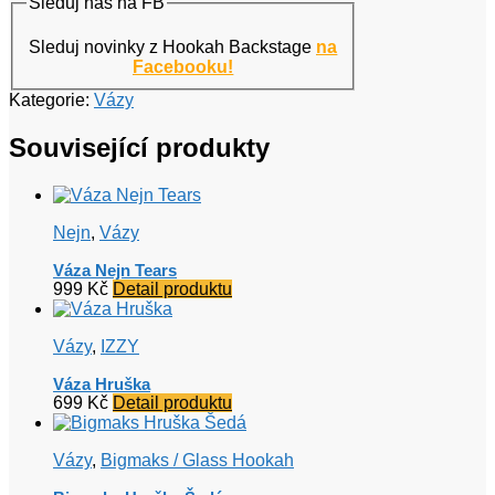
Sleduj nás na FB
Sleduj novinky z Hookah Backstage
na
Facebooku!
Kategorie:
Vázy
Související produkty
Nejn
,
Vázy
Váza Nejn Tears
999
Kč
Detail produktu
Vázy
,
IZZY
Váza Hruška
699
Kč
Detail produktu
Vázy
,
Bigmaks / Glass Hookah