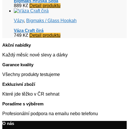
Bigmaks Hruška Šedá
889
Kč
Detail produktu
Vázy
,
Bigmaks / Glass Hookah
Váza Craft čirá
749
Kč
Detail produktu
Akční nabídky
Každý měsíc nové slevy a dárky
Garance kvality
Všechny produkty testujeme
Exkluzivní zboží
Které jde těžko v ČR sehnat
Poradíme s výběrem
Profesionální podpora na emailu nebo telefonu
O nás