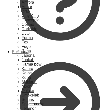
Amfora
Artbar
Brat
Clay King
Conceptic
Cosmo
Darkside
DJO
Forma
Fox
Fugo
Glina
Pokladna
Japona
Jookah
Karma bowl
Katuro
Kolos
Kong
Maklaud
Moon
Oblako
Smokelab
Solaris
Spacesmoke
Telamon