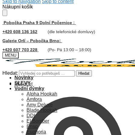
Skip to navigation
Skip to content
Nákupní košík
Pobočka Praha 9 Dolní Počernice :
+420 608 136 162
(dle telefonické domluvy)
Galerie Orlí – Pobočka Brno:
+420 607 703 228
(Po- Pá 13:00 – 18:00)
MENU
Hledat:
Hledat
Novinky
SLEVY
Můj účet
Vodní dýmky
Alpha Hookah
Amfora
Amy Deluxe
Blade Hookah
DDI
El Bomber
Enso
Euphoria