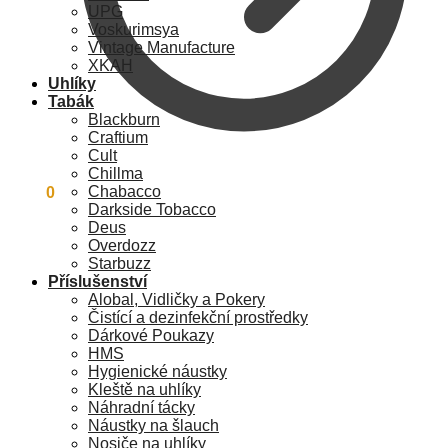
UPG
Voskurimsya
Vintage Manufacture
XKAH
Uhlíky
Tabák
Blackburn
Craftium
Cult
Chillma
Chabacco
0
Kč
0
Darkside Tobacco
Deus
Overdozz
Starbuzz
Příslušenství
Alobal, Vidličky a Pokery
Čistící a dezinfekční prostředky
Dárkové Poukazy
HMS
Hygienické náustky
Kleště na uhlíky
Náhradní tácky
Náustky na šlauch
Nosiče na uhlíky