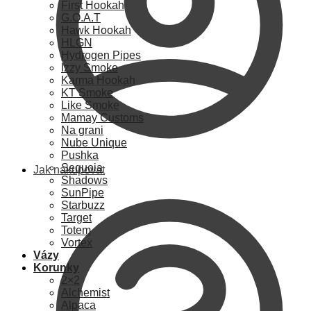
First Hookah
G.O.A.T
Hawk Hookah
HLGN
Hydrogen Pipes
Izzy Smoke
Karma Hookah
KT Smoke
Like Smoke
Mamay Customs
Na grani
Nube Unique
Pushka
Sequoia
Jak nakupovat
Shadows
SunPipe
Starbuzz
Target
Totem
Vortex
Vázy
Korunky
2×2
Alchemist
Alpaca