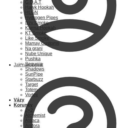
G.O.A.T
Hawk Hookah
HLGN
Hydrogen Pipes
Izzy Smoke
Karma Hookah
KT Smoke
Like Smoke
Mamay Customs
Na grani
Nube Unique
Pushka
Sequoia
Jak nakupovat
Shadows
SunPipe
Starbuzz
Target
Totem
Vortex
Vázy
Korunky
2×2
Alchemist
Alpaca
Amfora