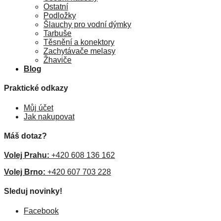
Ostatní
Podložky
Šlauchy pro vodní dýmky
Tarbuše
Těsnění a konektory
Zachytávače melasy
Žhaviče
Blog
Praktické odkazy
Můj účet
Jak nakupovat
Máš dotaz?
Volej Prahu:
+420 608 136 162
Volej Brno:
+420 607 703 228
Sleduj novinky!
Facebook