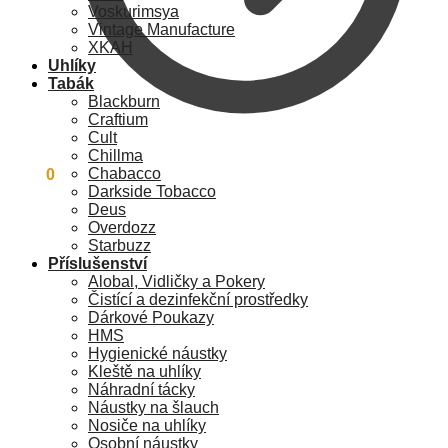
Voskurimsya
Vintage Manufacture
XKAH
Uhlíky
Tabák
Blackburn
Craftium
Cult
Chillma
Chabacco
0
Kč
0
Darkside Tobacco
Deus
Overdozz
Starbuzz
Příslušenství
Alobal, Vidličky a Pokery
Čistící a dezinfekční prostředky
Dárkové Poukazy
HMS
Hygienické náustky
Kleště na uhlíky
Náhradní tácky
Náustky na šlauch
Nosiče na uhlíky
Osobní náustky