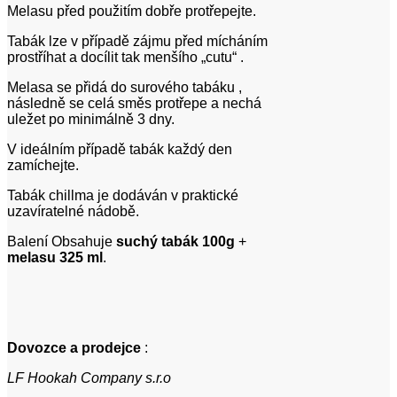
Melasu před použitím dobře protřepejte.
Tabák lze v případě zájmu před mícháním
prostříhat a docílit tak menšího „cutu“ .
Melasa se přidá do surového tabáku ,
následně se celá směs protřepe a nechá
uležet po minimálně 3 dny.
V ideálním případě tabák každý den
zamíchejte.
Tabák chillma je dodáván v praktické
uzavíratelné nádobě.
Balení Obsahuje
suchý tabák 100g
+
melasu 325 ml
.
Dovozce a prodejce
:
LF Hookah Company s.r.o