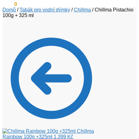
0
Kč
0
Domů
/
Tabák pro vodní dýmky
/
Chillma
/
Chillma Pistachio
100g + 325 ml
Chillma
Rainbow 100g +325ml
1,399
Kč