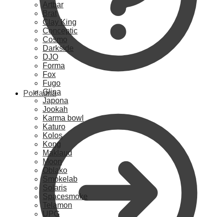
Artbar
Brat
Clay King
Conceptic
Cosmo
Darkside
DJO
Forma
Fox
Fugo
Glina
Pokladna
Japona
Jookah
Karma bowl
Katuro
Kolos
Kong
Maklaud
Moon
Oblako
Smokelab
Solaris
Spacesmoke
Telamon
UPG