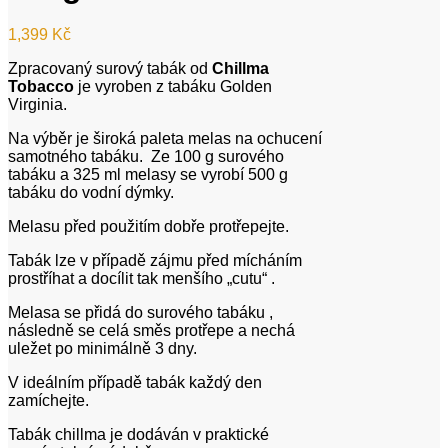
1,399
Kč
Zpracovaný surový tabák od
Chillma
Tobacco
je vyroben z tabáku Golden
Virginia.
Na výběr je široká paleta melas na ochucení
samotného tabáku. Ze 100 g surového
tabáku a 325 ml melasy se vyrobí 500 g
tabáku do vodní dýmky.
Melasu před použitím dobře protřepejte.
Tabák lze v případě zájmu před mícháním
prostříhat a docílit tak menšího „cutu“ .
Melasa se přidá do surového tabáku ,
následně se celá směs protřepe a nechá
uležet po minimálně 3 dny.
V ideálním případě tabák každý den
zamíchejte.
Tabák chillma je dodáván v praktické