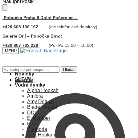
Skip
Skip
Nákupní košík
to
to
navigation
content
Pobočka Praha 9 Dolní Počernice :
+420 608 136 162
(dle telefonické domluvy)
Galerie Orlí – Pobočka Brno:
+420 607 703 228
(Po- Pá 13:00 – 18:00)
MENU
Hledat:
Hledat
Novinky
SLEVY
Můj účet
Vodní dýmky
Alpha Hookah
Amfora
Amy Deluxe
Blade Hookah
DDI
El Bomber
Enso
Euphoria
First Hookah