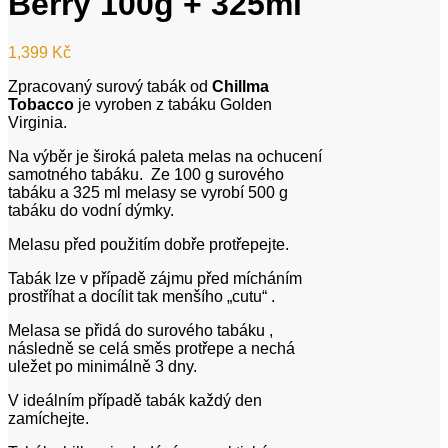
Berry 100g + 325ml
1,399
Kč
Zpracovaný surový tabák od
Chillma
Tobacco
je vyroben z tabáku Golden
Virginia.
Na výběr je široká paleta melas na ochucení
samotného tabáku. Ze 100 g surového
tabáku a 325 ml melasy se vyrobí 500 g
tabáku do vodní dýmky.
Melasu před použitím dobře protřepejte.
Tabák lze v případě zájmu před mícháním
prostříhat a docílit tak menšího „cutu“ .
Melasa se přidá do surového tabáku ,
následně se celá směs protřepe a nechá
uležet po minimálně 3 dny.
V ideálním případě tabák každý den
zamíchejte.