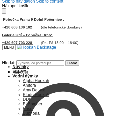
Skip to navigation
Skip to content
Nákupní košík
Pobočka Praha 9 Dolní Počernice :
+420 608 136 162
(dle telefonické domluvy)
Galerie Orlí – Pobočka Brno:
+420 607 703 228
(Po- Pá 13:00 – 18:00)
MENU
Hledat:
Hledat
Novinky
SLEVY
Můj účet
Vodní dýmky
Alpha Hookah
Amfora
Amy Deluxe
Blade Hookah
DDI
El Bomber
Enso
Euphoria