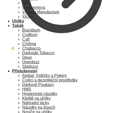
UPG
Voskurimsya
Vintage Manufacture
XKAH
Uhlíky
Tabák
Blackburn
Craftium
Cult
Chillma
Chabacco
0
Kč
0
Darkside Tobacco
Deus
Overdozz
Starbuzz
Příslušenství
Alobal, Vidličky a Pokery
Čistící a dezinfekční prostředky
Dárkové Poukazy
HMS
Hygienické náustky
Kleště na uhlíky
Náhradní tácky
Náustky na šlauch
Nosiče na uhlíky