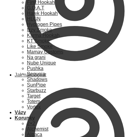
First Hookah
G.O.A.T
Hawk Hookah
HLGN
Hydrogen Pipes
Izzy Smoke
Karma Hookah
KT Smoke
Like Smoke
Mamay Customs
Na grani
Nube Unique
Pushka
Sequoia
Jak nakupovat
Shadows
SunPipe
Starbuzz
Target
Totem
Vortex
Vázy
Korunky
2×2
Alchemist
Alpaca