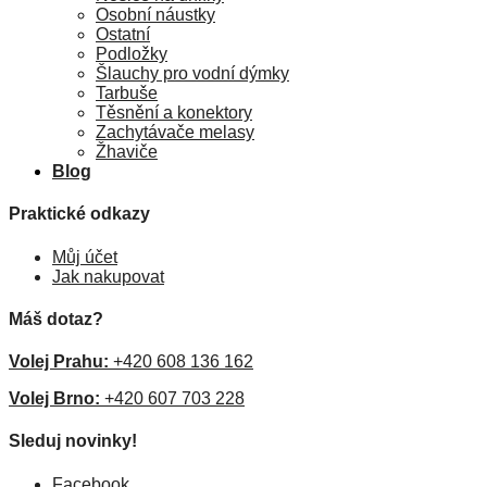
Osobní náustky
Ostatní
Podložky
Šlauchy pro vodní dýmky
Tarbuše
Těsnění a konektory
Zachytávače melasy
Žhaviče
Blog
Praktické odkazy
Můj účet
Jak nakupovat
Máš dotaz?
Volej Prahu:
+420 608 136 162
Volej Brno:
+420 607 703 228
Sleduj novinky!
Facebook