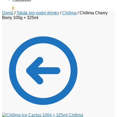
0
Kč
0
Domů
/
Tabák pro vodní dýmky
/
Chillma
/
Chillma Cherry
Berry 100g + 325ml
Chillma