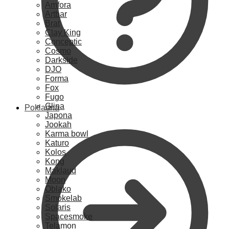
Amfora
Artbar
Brat
Clay King
Conceptic
Cosmo
Darkside
DJO
Forma
Fox
Fugo
Glina
Pokladna
Japona
Jookah
Karma bowl
Katuro
Kolos
Kong
Maklaud
Moon
Oblako
Smokelab
Solaris
Spacesmoke
Telamon