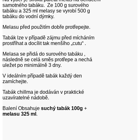
samotného tabáku. Ze 100 g surového
tabáku a 325 ml melasy se vyrobí 500 g
tabáku do vodní dýmky.
Melasu před použitím dobře protřepejte.
Tabák lze v případě zájmu před mícháním
prostříhat a docílit tak menšího „cutu“ .
Melasa se přidá do surového tabáku ,
následně se celá směs protřepe a nechá
uležet po minimálně 3 dny.
V ideálním případě tabák každý den
zamíchejte.
Tabák chillma je dodáván v praktické
uzavíratelné nádobě.
Balení Obsahuje
suchý tabák 100g
+
melasu 325 ml
.