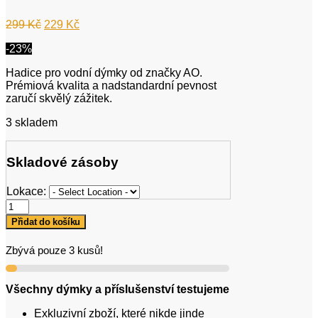
Původní
Aktuální
299
Kč
229
Kč
cena
cena
-23%
byla:
je:
299 Kč.
229 Kč.
Hadice pro vodní dýmky od značky AO.
Prémiová kvalita a nadstandardní pevnost
zaručí skvělý zážitek.
3 skladem
Skladové zásoby
Lokace:
AO
Soft
Přidat do košíku
Touch
Modrá
Zbývá pouze 3 kusů!
množství
Všechny dýmky a příslušenství testujeme
Exkluzivní zboží, které nikde jinde