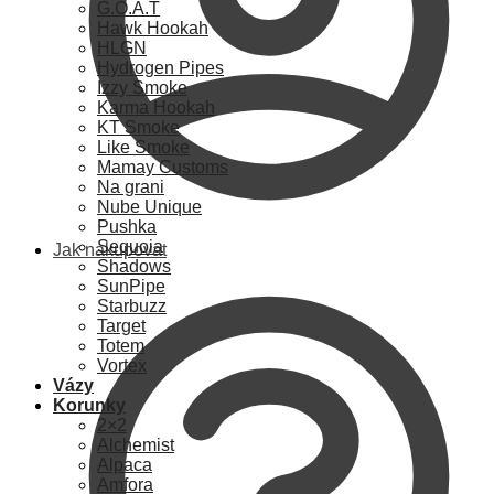
G.O.A.T
Hawk Hookah
HLGN
Hydrogen Pipes
Izzy Smoke
Karma Hookah
KT Smoke
Like Smoke
Mamay Customs
Na grani
Nube Unique
Pushka
Sequoia
Jak nakupovat
Shadows
SunPipe
Starbuzz
Target
Totem
Vortex
Vázy
Korunky
2×2
Alchemist
Alpaca
Amfora