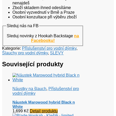
nenajdeš
Zboží skladem ihned odesíláme
Osobní vyzvednutí v Brně a Praze
Osobní konzultace při výběru zboží
Sleduj nás na FB
Sleduj novinky z Hookah Backstage
na
Facebooku!
Kategorie:
Příslušenství pro vodní dýmky
,
Šlauchy pro vodní dýmky
,
SLEVY
Související produkty
Náustky na šlauch
,
Příslušenství pro
vodní dýmky
Náustek Marowood hybrid Black n
White
1,699
Kč
Detail produktu