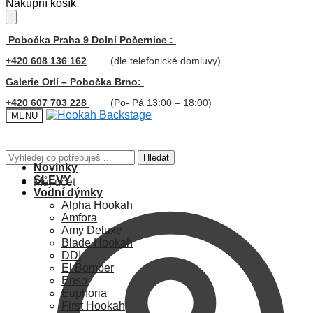
Skip
Skip
Nákupní košík
to
to
navigation
content
Pobočka Praha 9 Dolní Počernice :
+420 608 136 162
(dle telefonické domluvy)
Galerie Orlí – Pobočka Brno:
+420 607 703 228
(Po- Pá 13:00 – 18:00)
MENU
Hledat:
Hledat
Novinky
SLEVY
Můj účet
Vodní dýmky
Alpha Hookah
Amfora
Amy Deluxe
Blade Hookah
DDI
El Bomber
Enso
Euphoria
First Hookah