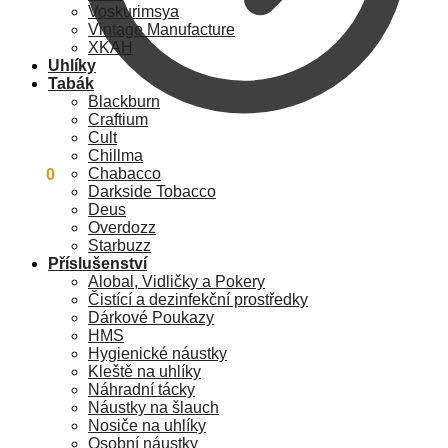
Voskurimsya
Vintage Manufacture
XKAH
Uhlíky
Tabák
Blackburn
Craftium
Cult
Chillma
Chabacco
0
Kč
0
Darkside Tobacco
Deus
Overdozz
Starbuzz
Příslušenství
Alobal, Vidličky a Pokery
Čistící a dezinfekční prostředky
Dárkové Poukazy
HMS
Hygienické náustky
Kleště na uhlíky
Náhradní tácky
Náustky na šlauch
Nosiče na uhlíky
Osobní náustky