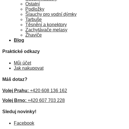
Ostatní
Podložky
Šlauchy pro vodní dýmky
Tarbuše
Těsnění a konektory
Zachytávače melasy
Žhaviče
Blog
Praktické odkazy
Můj účet
Jak nakupovat
Máš dotaz?
Volej Prahu:
+420 608 136 162
Volej Brno:
+420 607 703 228
Sleduj novinky!
Facebook