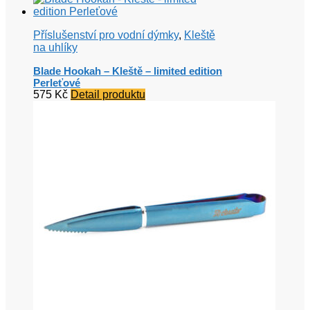
Příslušenství pro vodní dýmky
,
Kleště
na uhlíky
Blade Hookah – Kleště – limited edition
Perleťové
575
Kč
Detail produktu