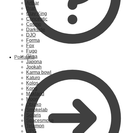
Artbar
Brat
Clay King
Conceptic
Cosmo
Darkside
DJO
Forma
Fox
Fugo
Glina
Pokladna
Japona
Jookah
Karma bowl
Katuro
Kolos
Kong
Maklaud
Moon
Oblako
Smokelab
Solaris
Spacesmoke
Telamon
UPG