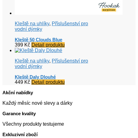
Kleště na uhlíky
,
Příslušenství pro
vodní dýmky
Kleště 50 Clouds Blue
399
Kč
Detail produktu
Kleště na uhlíky
,
Příslušenství pro
vodní dýmky
Kleště Daly Dlouhé
449
Kč
Detail produktu
Akční nabídky
Každý měsíc nové slevy a dárky
Garance kvality
Všechny produkty testujeme
Exkluzivní zboží