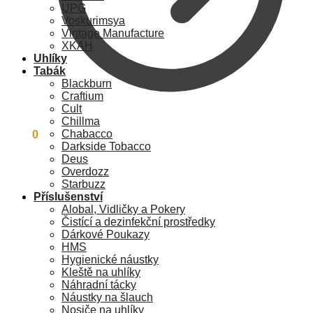
UPG
Voskurimsya
Vintage Manufacture
XKAH
Uhlíky
Tabák
Blackburn
Craftium
Cult
Chillma
Chabacco
0
Kč
0
Darkside Tobacco
Deus
Overdozz
Starbuzz
Příslušenství
Alobal, Vidličky a Pokery
Čistící a dezinfekční prostředky
Dárkové Poukazy
HMS
Hygienické náustky
Kleště na uhlíky
Náhradní tácky
Náustky na šlauch
Nosiče na uhlíky