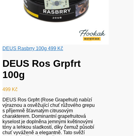
DEUS Rasbrry 100g
499
Kč
DEUS Ros Grpfrt
100g
499
Kč
DEUS Ros Grpfrt (Rose Grapefruit) nabízí
výraznou a osvěžující chuť růžového grepu
s příjemně šťavnatým citrusovým
charakterem. Dominantní grapefruitová
kyselost je doplněna jemnými květinovými
tóny a lehkou sladkostí, díky čemuž působí
chuť vyváženě a elegantně. Tato svěží