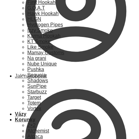
First Hookah
G.O.A.T
Hawk Hookah
HLGN
Hydrogen Pipes
Izzy Smoke
Karma Hookah
KT Smoke
Like Smoke
Mamay Customs
Na grani
Nube Unique
Pushka
Sequoia
Jak nakupovat
Shadows
SunPipe
Starbuzz
Target
Totem
Vortex
Vázy
Korunky
2×2
Alchemist
Alpaca