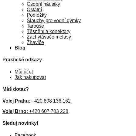
Osobní náustky
Ostatní
Podložky
Šlauchy pro vodní dýmky
Tarbuše
Těsnění a konektory
Zachytávače melasy
Žhaviče
Blog
Praktické odkazy
Můj účet
Jak nakupovat
Máš dotaz?
Volej Prahu:
+420 608 136 162
Volej Brno:
+420 607 703 228
Sleduj novinky!
Facebook