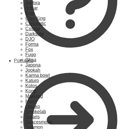
Amfora
Artbar
Brat
Clay King
Conceptic
Cosmo
Darkside
DJO
Forma
Fox
Fugo
Glina
Pokladna
Japona
Jookah
Karma bowl
Katuro
Kolos
Kong
Maklaud
Moon
Oblako
Smokelab
Solaris
Spacesmoke
Telamon