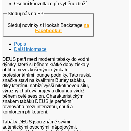
Osobní konzultace při výběru zboží
Sleduj nás na FB
Sleduj novinky z Hookah Backstage
na
Facebooku!
Popis
Další informace
DEUS patří mezi moderní tabáky do vodní
dýmky, které si během krátké doby získaly
oblibu mezi zkušenými dýmkaři i
profesionálními lounge podniky. Tato ruská
značka staví na kvalitním Burley tabáku,
díky kterému nabízí vyšší nikotinovou sílu,
výrazný chuťový projev a dlouhou výdrž
během celé session. Charakteristickým
znakem tabáků DEUS je perfektní
rovnováha mezi intenzitou, chutí a
komfortem při kouření.
Tabáky DEUS jsou známé svými
autentickými ovocnými, nápojovými,