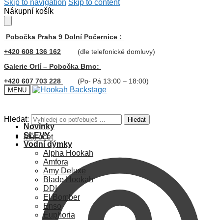
Skip to navigation
Skip to content
Nákupní košík
Pobočka Praha 9 Dolní Počernice :
+420 608 136 162
(dle telefonické domluvy)
Galerie Orlí – Pobočka Brno:
+420 607 703 228
(Po- Pá 13:00 – 18:00)
MENU
Hledat:
Hledat
Novinky
SLEVY
Můj účet
Vodní dýmky
Alpha Hookah
Amfora
Amy Deluxe
Blade Hookah
DDI
El Bomber
Enso
Euphoria