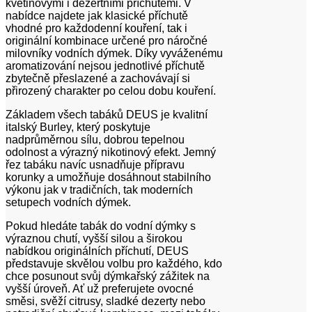
květinovými i dezertními příchutěmi. V
nabídce najdete jak klasické příchutě
vhodné pro každodenní kouření, tak i
originální kombinace určené pro náročné
milovníky vodních dýmek. Díky vyváženému
aromatizování nejsou jednotlivé příchutě
zbytečně přeslazené a zachovávají si
přirozený charakter po celou dobu kouření.
Základem všech tabáků DEUS je kvalitní
italský Burley, který poskytuje
nadprůměrnou sílu, dobrou tepelnou
odolnost a výrazný nikotinový efekt. Jemný
řez tabáku navíc usnadňuje přípravu
korunky a umožňuje dosáhnout stabilního
výkonu jak v tradičních, tak moderních
setupech vodních dýmek.
Pokud hledáte tabák do vodní dýmky s
výraznou chutí, vyšší silou a širokou
nabídkou originálních příchutí, DEUS
představuje skvělou volbu pro každého, kdo
chce posunout svůj dýmkařský zážitek na
vyšší úroveň. Ať už preferujete ovocné
směsi, svěží citrusy, sladké dezerty nebo