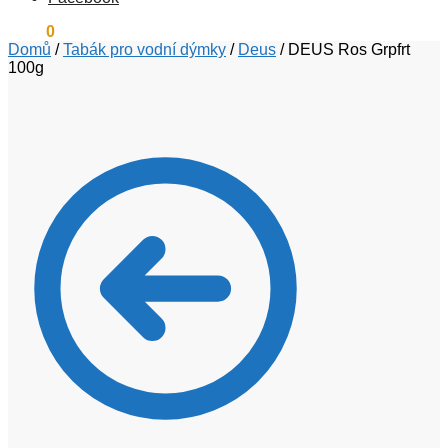
0
Kč
0
Domů
/
Tabák pro vodní dýmky
/
Deus
/
DEUS Ros Grpfrt
100g