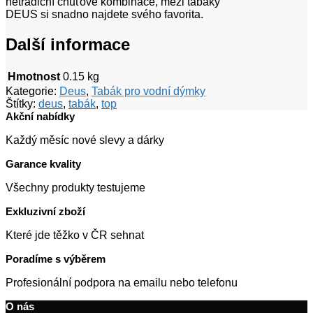
netradiční chuťové kombinace, mezi tabáky
DEUS si snadno najdete svého favorita.
Další informace
Hmotnost
0.15 kg
Kategorie:
Deus
,
Tabák pro vodní dýmky
Štítky:
deus
,
tabák
,
top
Akční nabídky
Každý měsíc nové slevy a dárky
Garance kvality
Všechny produkty testujeme
Exkluzivní zboží
Které jde těžko v ČR sehnat
Poradíme s výběrem
Profesionální podpora na emailu nebo telefonu
O nás